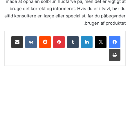
måde at opnå en solbrun hudfarve på, men det er vigtigt at
bruge det korrekt og informeret. Hvis du er i tvivl, bør du
altid konsultere en læge eller specialist, før du påbegynder
brugen af produktet.
لينكدإن
‏Tumblr
بينتيريست
‏Reddit
‏VKontakte
مشاركة عبر البريد
طباعة