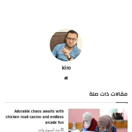
kiro
موق
ع
مقالات ذات صلة
الوي
ب
Adorable chaos awaits with
chicken road casino and endless
arcade fun
منذ أسبوع واحد