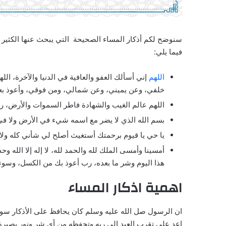
سنوضح لكم أذكار المساء الصحيحة التي يبحث عنها الكثير من
فيما يلي:
اللهم
إني أسألك العفو والعافية في الدنيا والآخرة، ال
خلفي، وعن يميني، وعن شمالي، ومن فوقي، وأعوذ بعظ
اللهم عالم الغيب والشهادة فاطر السموات والأرض، 
بسم الله الذي لا يضر مع اسمه شيء في الأرض ولا في ا
يا حي يا قيوم برحمتك أستغيث أصلح لي شأني كله ول
أمسينا وأمسى الملك لله والحمد لله، لا إله إلا الله
هذا اليوم وشر ما بعده، رب أعوذ بك من الكسل، وسوء
اهمية اذكار المساء
ان الرسول صل الله عليه وسلم كان يحافظ على الأذكار سوا
اعد على تقرب العبد الى ربه وتحفظه من أي شر ونور بصيرة 