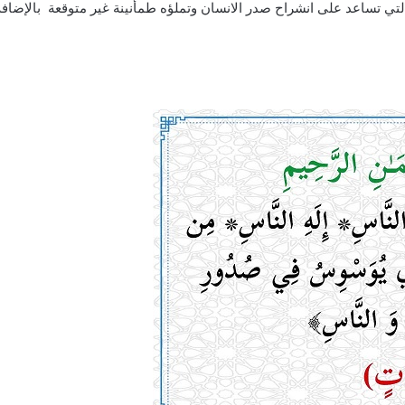
التي تساعد على انشراح صدر الانسان وتملؤه طمأنينة غير متوقعة بالإضافة 