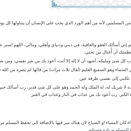
 المسلمين لأنه من أهم الورد الذي يجب على الإنسان أن يتناولها كل يوم
لهم إني أسألك العفو والعافية، في ديني ودنياي وأهلي، ومالي، اللهم استر
متك أن أُغتال من تحتي.
رب كل شئ ومليكه، أشهد أن لا إله إلا أنت، أعوذ بك من شر نفسي، ومن 
لسَماء وهو السميع العليم (تُقال ثلاث مرات) من قالها لم يَضره من الله
ا تكلني إلى نفسي طرفة عين
 وحده لا شريك له، له الملك وله الحمد وهو على كل شئ قدير، رب أسألك خير
 الكبر، رب أعوذ بك من عذاب في النار وعذاب في القبر
ء كان المساء او الصباح لان هناك سر فيها بالإضافة الى تحفظ المسلم م
المسلم وزيادة حسناته.