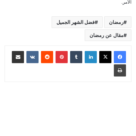
الأمر.
رمضان
فضل الشهر الجميل
مقال عن رمضان
لينكدإن
‏Tumblr
بينتيريست
‏Reddit
‏VKontakte
مشاركة عبر البريد
طباعة