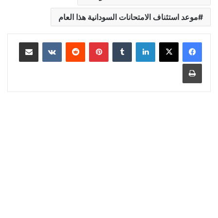
موعد استئناف الامتحانات السودانية هذا العام
لينكدإن
‏Tumblr
بينتيريست
‏Reddit
‏VKontakte
مشاركة عبر البريد
طباعة