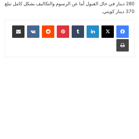
280 دينار في حال القبول أما عن الرسوم والتكاليف بشكل كامل تبلغ
370 دينار كويتي.
لينكدإن
‏Tumblr
بينتيريست
‏Reddit
‏VKontakte
مشاركة عبر البريد
طباعة