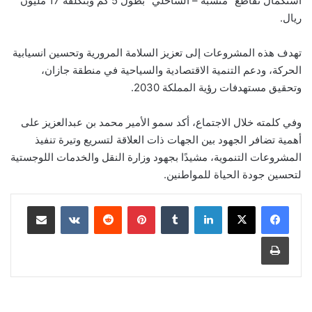
استكمال تقاطع “منشبة – الساحلي” بطول 5 كم وبتكلفة 17 مليون
ريال.
تهدف هذه المشروعات إلى تعزيز السلامة المرورية وتحسين انسيابية
الحركة، ودعم التنمية الاقتصادية والسياحية في منطقة جازان،
وتحقيق مستهدفات رؤية المملكة 2030.
وفي كلمته خلال الاجتماع، أكد سمو الأمير محمد بن عبدالعزيز على
أهمية تضافر الجهود بين الجهات ذات العلاقة لتسريع وتيرة تنفيذ
المشروعات التنموية، مشيدًا بجهود وزارة النقل والخدمات اللوجستية
لتحسين جودة الحياة للمواطنين.
لينكدإن
‏Tumblr
بينتيريست
‏Reddit
‏VKontakte
مشاركة عبر البريد
طباعة