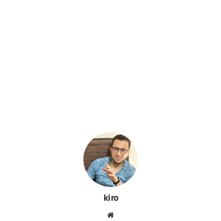
kiro
موق