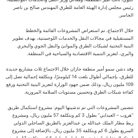
رئيس مجلس إدارة الهيئة العامة للطرق المهندس صالح بن ناصر
الجاسر.
خلال الاجتماع، تم استعراض المشروعات القائمة والخطط
المستقبلية في مجالات النقل والخدمات اللوجستية، بهدف تطوير
البنية التحتية لشبكات الطرق والموانئ والنقل الجوي والبحري
والبري، لتعزيز التنمية الاقتصادية والسياحية في المنطقة.
وقد دشن سمو أمير منطقة جازان خلال الاجتماع ثلاث مشاريع جديدة
للطرق، بإجمالي أطوال بلغت 14 كيلومترًا، وبتكلفة إجمالية تصل إلى
109 مليون ريال، وذلك ضمن جهود الوزارة لتعزيز البنية التحتية ورفع
كفاءة شبكات الطرق وتحسين مستويات السلامة المرورية.
تتضمن المشروعات التي تم تدشينها اليوم: مشروع استكمال طريق
“هروب – العيدابي” بطول 3 كم وبتكلفة 57 مليون ريال، ومشروع
ربط مطار الملك عبدالله بن عبدالعزيز بالطريق الساحلي الدولي
السريع بطول 6 كم وبتكلفة 35 مليون ريال، بالإضافة إلى مشروع