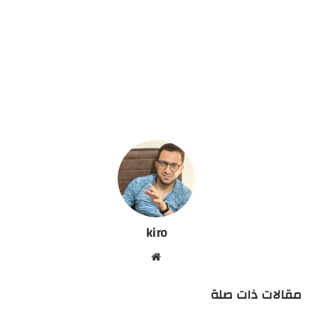
kiro
موق
ع
مقالات ذات صلة
الوي
ب