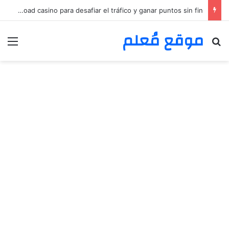
Audaz estrategia en chicken road casino para desafiar el tráfico y ganar puntos sin fin
موقع مُعلم
بحث عن
الق