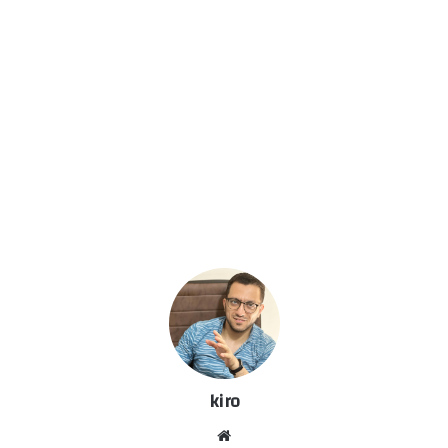
kiro
موق