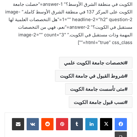
الكويت في منطقة الشرق الأوسط؟” answer-1=”حصلت جامعة
الكويت على المركز 137 في منطقة الشرق الأوسط كاملة.” image-
1=”” headline-2=”h2″ question-2=”هل التخصصات العلمية لها
مستقبل في الكويت؟” answer-2=”نعم، فهي من التخصصات
المهمة وذات مستقبل في الكويت.” image-2=”” count=”3″
html=”true” css_class=””]
تخصصات جامعة الكويت علمي
شروط القبول في جامعة الكويت
متى تأسست جامعة الكويت
نسب قبول جامعة الكويت
لينكدإن
‏Tumblr
بينتيريست
‏Reddit
‏VKontakte
مشاركة عبر البريد
طباعة