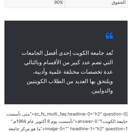
الحقوق
90%
تُعد جامعة الكويت إحدى أفضل الجامعات
التي تضم عدد كبير من الأقسام وبالتالي
عدة تخصصات مختلفة علمية وأدبية،
ويلتحق بها العديد من الطلاب الكويتيين
والدوليين.
[sc_fs_multi_faq headline-0=”h2″ question-0=”متى تأسست
جامعة الكويت؟” answer-0=”تأسست يوم 8 أكتوبر عام 1966م.”
image-0=”” headline-1=”h2″ question-1=”ما هو مركز جامعة