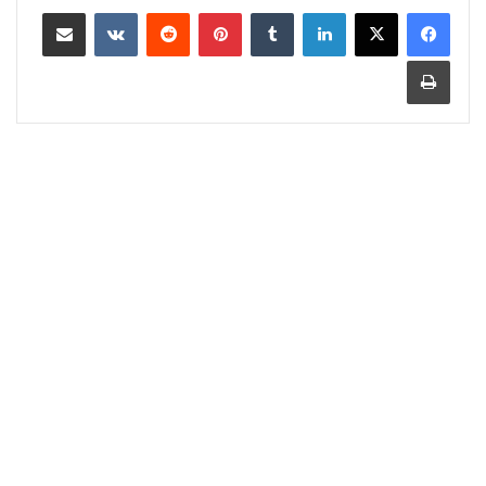
لينكدإن
‏Tumblr
بينتيريست
‏Reddit
‏VKontakte
مشاركة عبر البريد
طباعة