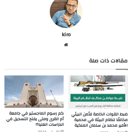
kiro
موق
ع
مقالات ذات صلة
الوي
ب
كم رسوم الماجستير في جامعة
ضبط القوات الخاصة للأمن البيئي
أم القرى ومتى يفتح التسجيل في
مخالفًا لنظام البيئة في محمية
الدراسات العليا؟!
الأمير محمد بن سلمان الملكية
31 يناير، 2024