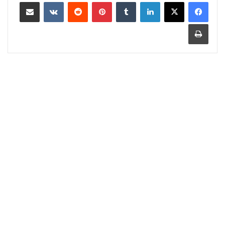
لينكدإن
‏Tumblr
بينتيريست
‏Reddit
‏VKontakte
مشاركة عبر البريد
طباعة