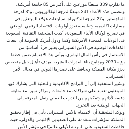
ما يقارب 339 مبتعثًا موزعين على أكثر من 85 جامعة أمريكية.
وتتضمن هذه الأعداد 231 مبتعثًا لدرجة البكالوريوس، و81 لدرجة
الماجستير، و27 لدرجة الدكتوراه. تم ابتعاث هؤلاء المبتعثين في
مسارات أكاديمية وتطبيقية تعزز أولويات الاقتصاد الرقمي الوطني.
في تصريح لوكالة الأنباء السعودية، أكدت الملحقية الثقافية السعودية
في الولايات المتحدة الأمريكية وكندا ودول أمريكا الجنوبية أن ابتعاث
الكفاءات الوطنية في الأمن السيبراني يعتبر جزءًا أساسيًا من
الاستثمار في رأس المال البشري. ويأتي هذا الاهتمام ضمن خطط
رؤية 2030 وبرنامج بناء القدرات البشرية، بهدف تأهيل جيل متخصص
يعزز مكانة المملكة ويحافظ على تصدرها الدولي في مجال الأمن
السيبراني.
وتشير الملحقية إلى أن البرامج الأكاديمية والبحثية التي يشارك فيها
المبتعثون تعتمد على شراكات مع جامعات ومراكز تميز، مع متابعة
دقيقة لأدائهم وتمكينهم من التدريب العملي ونقل المعرفة إلى
الجهات الوطنية بعد التخرج.
وتؤكد الملحقية أن الاهتمام بالأمن السيبراني يأتي في إطار تحقيق
المملكة لمؤشرات متقدمة على الصعيدين الإقليمي والدولي. حيث
حافظت السعودية على المرتبة الأولى عالميًا في مؤشر الأمن