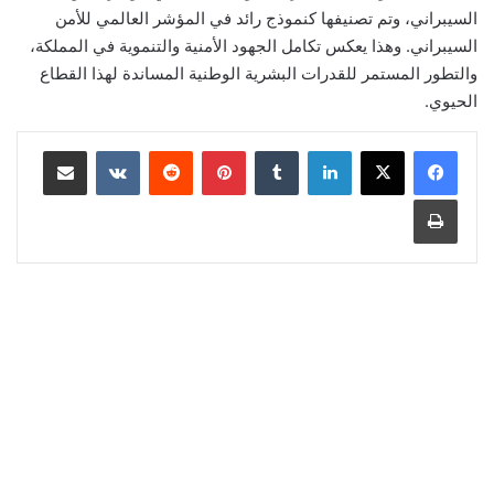
السيبراني، وتم تصنيفها كنموذج رائد في المؤشر العالمي للأمن
السيبراني. وهذا يعكس تكامل الجهود الأمنية والتنموية في المملكة،
والتطور المستمر للقدرات البشرية الوطنية المساندة لهذا القطاع
الحيوي.
لينكدإن
‏Tumblr
بينتيريست
‏Reddit
‏VKontakte
مشاركة عبر البريد
طباعة