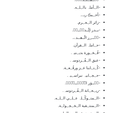
-الہأملہ بالہلہه.
-ﺄحہبڪ ربے.
-زائر الہحہرم.
-بــدڔ ̨ا̍ڷــدٻۧــنۨ.
-نۨــﯡڕ ּا̍ڵــﮪــدﮯ.
-حہاملہ الہقرآن.
-فُہخہورة بديہنيہ.
-عبق الہفُہردوسہ.
-كُہتہابنا عہز ورفُہعہة.
-حہجہابيہ نبراسہيہ.
-نۨــﯜڔ ا̍ﻻ̍ۙڛۣــﻼ̍ۙمۭ.
-ريہحہانة الہفُہردوسہ.
-الہمتہوكُہلہ عہلہي الہلہه.
-الہمنتہقبة الہخہجہولہة.