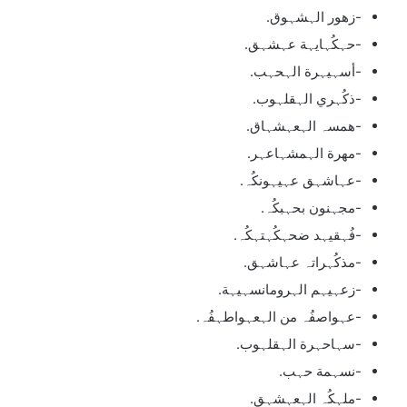
-زهور الہشہوق.
-حہكُہايہة عہشہق.
-أسہيہرة الہحہب.
-ذكُہري الہقلہوب.
-همسہ الہعہشہاق.
-مهرة الہمشہاعہر.
-عہاشہق عہيہونكُہ.
-مجہنون بحہبكُہ.
-فُہقيہد ضحہكُہتہكُہ.
-مذكُہراتہ عہاشہق.
-زعہيہم الہرومانسہيہة.
-عہواصفُہ من الہعہواطہفُہ.
-سہاحہرة الہقلہوب.
-نسہمة حہب.
-ملہكُہ الہعہشہق.