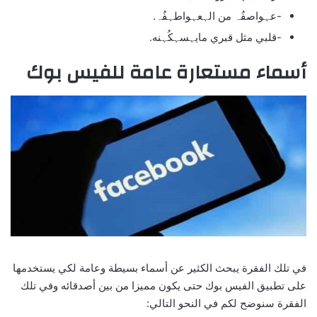
-عہواصفُہ من الہعہواطہفُہ.
-قلبي مثل قبري مايہسہكُہنه.
أسماء مستعارة عامة للفيس بوك
في تلك الفقرة يبحث الكثير عن أسماء بسيطة وعامة لكي يستخدمها
على تطبيق الفيس بوك حتى يكون مميزا من بين أصدقائه وفي تلك
الفقرة سنوضح لكم في النحو التالي: