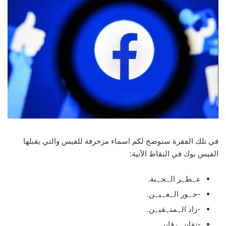
في تلك الفقرة سنوضح لكم اسماء مزخرفة للفيس والتي يقبلها
الفيس بوك في النقاط الآتية:
عہطہر الہجہنة.
-حہور الہعہيہن.
-زاد الہمتہقيہن.
-نقابيہ رقابيہ.