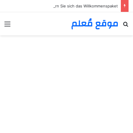
Elite Spin Login Bonus-Guide – So sichern Sie sich das Willkommenspaket
موقع مُعلم
بحث عن
الق