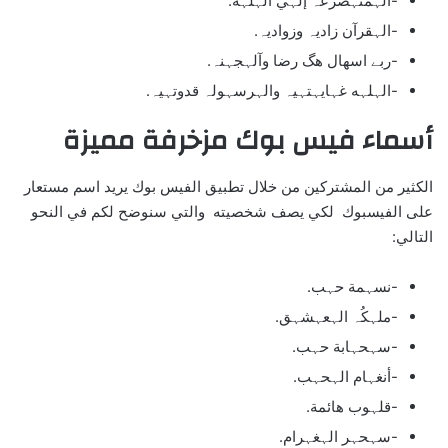
-الہمتہضرعہ إلہي الہلہه.
-الہقرآن زاديہ وزواديہ.
-ربے اسهال هگ رضا وآلہجہنہ.
-الہلہه غہايہتہيہ والہرسہولہ قدوتہيہ.
أسماء فيس بوك مزخرفة مميزة
الكثير من المشتركين من خلال تطبيق الفيس بوك يريد اسم مستعار
على الفيسبوك لكي يصف شخصيته والتي سنوضح لكم في النحو
التالي:
-نسہمة حہب.
-ملہكُہ الہعہشہق.
-سہحہابة حہب.
-أنغہام الہحہب.
-قلہوب هائمة.
-سہحہر الہغہرام.