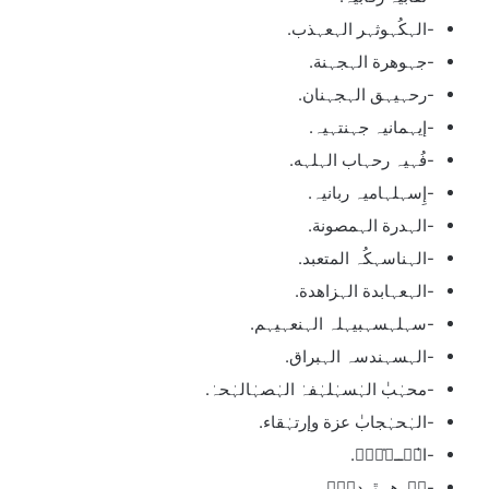
-الہكُہوثہر الہعہذب.
-جہوهرة الہجہنة.
-رحہيہق الہجہنان.
-إيہمانيہ جہنتہيہ.
-فُہيہ رحہاب الہلہه.
-إِسہلہاميہ ربانيہ.
-الہدرة الہمصونة.
-الہناسہكُہ المتعبد.
-الہعہابدة الہزاهدة.
-سہلہسہبيہلہ الہنعہيہم.
-الہسہندسہ الہبراق.
-محہٰبٰ الہٰسہٰلہٰفہٰ الہٰصہٰالہٰحہٰ.
-الہٰحہٰجابٰ عزة وإرتہٰقاء.
-ا̍ڛۣــﻼ̍ۙمۘ.
-مۘــﮪــٿــدۑْۧ.