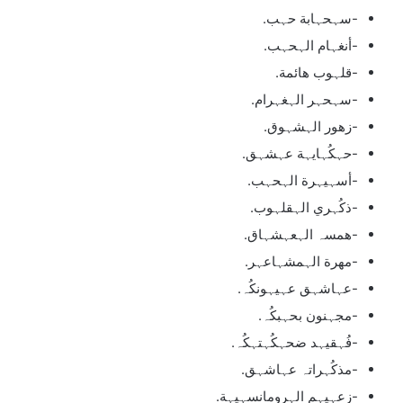
-سہحہابة حہب.
-أنغہام الہحہب.
-قلہوب هائمة.
-سہحہر الہغہرام.
-زهور الہشہوق.
-حہكُہايہة عہشہق.
-أسہيہرة الہحہب.
-ذكُہري الہقلہوب.
-همسہ الہعہشہاق.
-مهرة الہمشہاعہر.
-عہاشہق عہيہونكُہ.
-مجہنون بحہبكُہ.
-فُہقيہد ضحہكُہتہكُہ.
-مذكُہراتہ عہاشہق.
-زعہيہم الہرومانسہيہة.