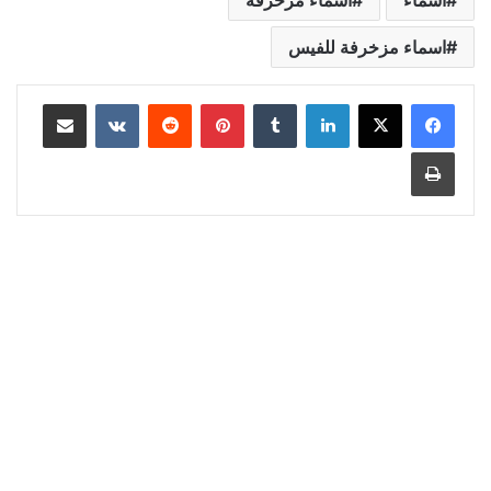
اسماء مزخرفة للفيس
لينكدإن
‏Tumblr
بينتيريست
‏Reddit
‏VKontakte
مشاركة عبر البريد
طباعة