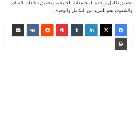
تحقيق تكامل ووحدة المجتمعات الخليجية وتحقيق تطلعات القيادة
والشعوب نحو المزيد من التكامل والوحدة.
لينكدإن
‏Tumblr
بينتيريست
‏Reddit
‏VKontakte
مشاركة عبر البريد
طباعة