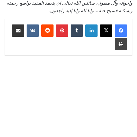
وإخوانه وآل مقبول، سائلين الله تعالى أن يتغمد الفقيد بواسع رحمته
ويسكنه فسيح جناته. وإنا لله وإنا إليه راجعون.
لينكدإن
‏Tumblr
بينتيريست
‏Reddit
‏VKontakte
مشاركة عبر البريد
طباعة