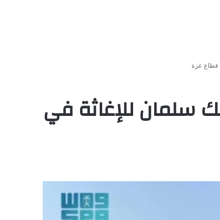
السعودية الـ71 لمركز الملك سلمان للإغاثة في