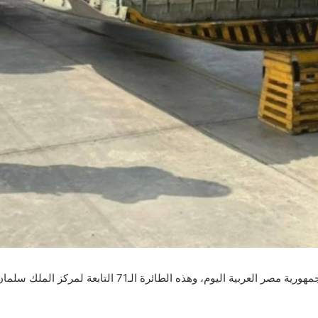
وصلت طائرة إغاثية سعودية إلى مطار العريش الدولي في جمهورية م