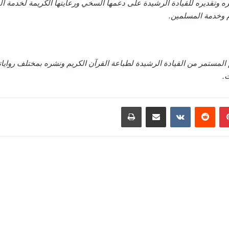
ره وتقديره للقيادة الرشيدة على دعمها السخي ورعايتها الكريمة لخدمة القر
م وخدمة المسلمين.
 المستمر من القيادة الرشيدة لطباعة القرآن الكريم ونشره بمختلف رواياته و
.
بينتيريست
‏Reddit
‏VKontakte
مشاركة عبر البريد
طباعة