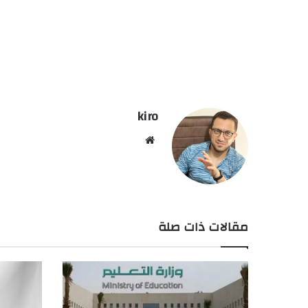
kiro
موق
ع
الوي
ب
مقالات ذات صلة