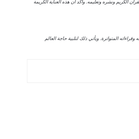
آن الكريم ونشره وتعليمه. وأكد أن هذه العناية الكريمة
قراءاته المتواترة. ويأتي ذلك لتلبية حاجة العالم