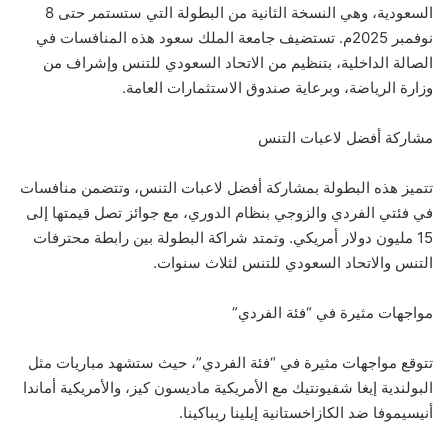
السعودية، وهي النسخة الثانية من البطولة التي ستستمر حتى 8
نوفمبر 2025م. تستضيف جامعة الملك سعود هذه المنافسات في
الصالة الداخلية، بتنظيم من الاتحاد السعودي للتنس وإشراف من
وزارة الرياضة، وبرعاية صندوق الاستثمارات العامة.
مشاركة أفضل لاعبات التنس
تتميز هذه البطولة بمشاركة أفضل لاعبات التنس، وتتضمن منافسات
في فئتي الفردي والزوجي بنظام الدوري، مع جوائز تصل قيمتها إلى
15 مليون دولار أمريكي. وتمتد شراكة البطولة بين رابطة محترفات
التنس والاتحاد السعودي للتنس لثلاث سنوات.
مواجهات مثيرة في “فئة الفردي”
تتوقع مواجهات مثيرة في “فئة الفردي”، حيث ستشهد مباريات مثل
البولندية إيغا شفيونتيك مع الأمريكية ماديسون كيز، والأمريكية أماندا
أنيسيموفا ضد الكازاخستانية إيلينا ريباكينا.