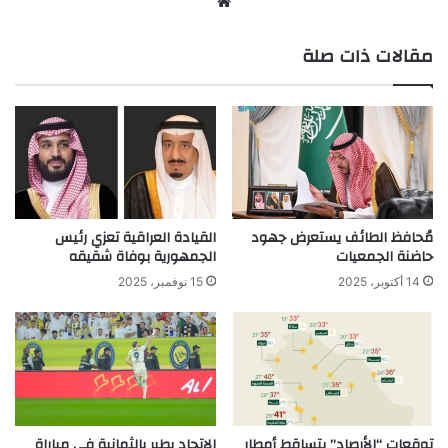
موق
ع
مقالات ذات صلة
الوي
ب
مُحافظ الطائف يستعرض جهود
القيادة العراقية تعزي رئيس
حاضنة الجمعيات
الجمهورية بوفاة شقيقه
14 أكتوبر، 2025
15 نوفمبر، 2025
توقعات “الأرصاد” بتساقط أمطار
الاتحاد يطير بالثمانية في مباراة