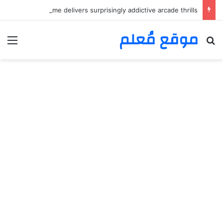
Strategic gameplay in chicken road game delivers surprisingly addictive arcade thrills
موقع مُعلم
بحث عن
الق