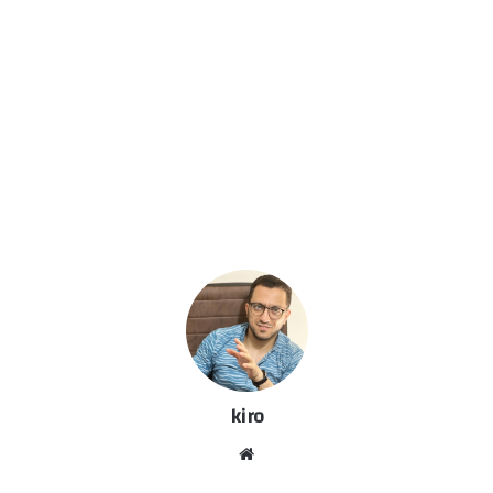
kiro
موق
ع