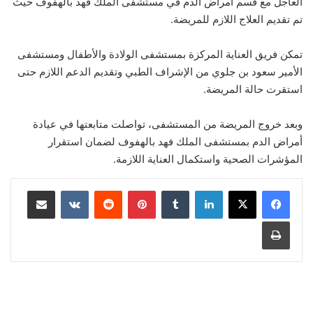
العاجل مع قسم أمراض الدم في مستشفى الملك فهد بالهفوف حيث
تم تقديم العلاج اللازم للمريضة.
تمكن فريق العناية المركزة بمستشفى الولادة والأطفال ومستشفى
الأمير سعود بن جلوي من الإشراف الطبي وتقديم الدعم اللازم حتى
استقرت حالة المريضة.
وبعد خروج المريضة من المستشفى، تواصلت متابعتها في عيادة
أمراض الدم بمستشفى الملك فهد بالهفوف لضمان استقرار
المؤشرات الصحية واستكمال العناية اللازمة.
لينكدإن
‏Tumblr
بينتيريست
‏Reddit
‏VKontakte
مشاركة عبر البريد
طباعة