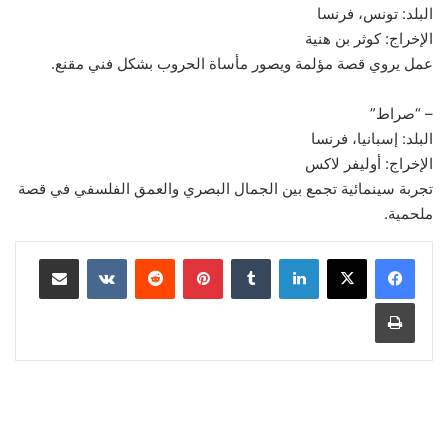
البلد: تونس، فرنسا
الإخراج: كوثر بن هنية
عمل يروي قصة مؤلمة ويصور مأساة الحروب بشكل فني مقنع.
– “صراط”
البلد: إسبانيا، فرنسا
الإخراج: أوليفر لاكس
تجربة سينمائية تجمع بين الجمال البصري والعمق الفلسفي في قصة
ملحمية.
لينكدإن
‏Tumblr
بينتيريست
‏Reddit
‏VKontakte
مشاركة عبر البريد
طباعة