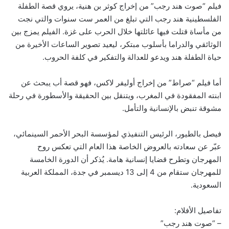
فيلم “صوت هند رجب” من إخراج كوثر بن هنية، يروي قصة الطفلة
الفلسطينية هند رجب التي تبلغ من العمر ست سنوات والتي نجت
من مأساة قتلت فيها عائلتها خلال الحرب على غزة. الفيلم يمزج بين
الوثائقي والدراما بأسلوب مبتكر، ليعيد تصوير الساعات الأخيرة من
حياة الطفلة هند ويدعو للعدالة والتفكير في كلفة الحروب.
أما فيلم “صراط” من إخراج أوليفر لاكس، فهو قصة أب يبحث عن
ابنته المفقودة في المغرب، ويتنقل بين الحقيقة والأسطورة في رحلة
مشوقة تنبض بالإنسانية والتأمل.
فيصل بالطيور، الرئيس التنفيذي لمؤسسة البحر الأحمر السينمائي،
عبّر عن سعادته بالعروض الخاصة هذا العام التي تعكس روح
المهرجان وتطرح قضايا إنسانية هامة. يُذكر أن الدورة الخامسة
للمهرجان ستقام من 4 إلى 13 ديسمبر في جدة، المملكة العربية
السعودية.
تفاصيل الأفلام:
– “صوت هند رجب”