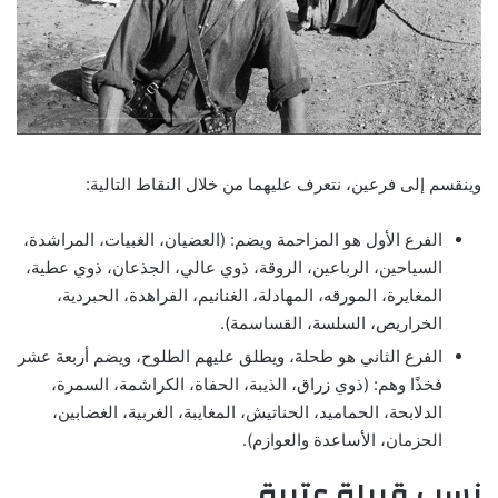
وينقسم إلى فرعين، نتعرف عليهما من خلال النقاط التالية:
الفرع الأول هو المزاحمة ويضم: (العضيان، الغبيات، المراشدة،
السياحين، الرباعين، الروقة، ذوي عالي، الجذعان، ذوي عطية،
المغايرة، المورقه، المهادلة، الغنانيم، الفراهدة، الحبردية،
الخراريص، السلسة، القساسمة).
الفرع الثاني هو طحلة، ويطلق عليهم الطلوح، ويضم أربعة عشر
فخذًا وهم: (ذوي زراق، الذيبة، الحفاة، الكراشمة، السمرة،
الدلابحة، الحماميد، الحناتيش، المغايبة، الغربية، الغضابين،
الحزمان، الأساعدة والعوازم).
نسب قبيلة عتيبة