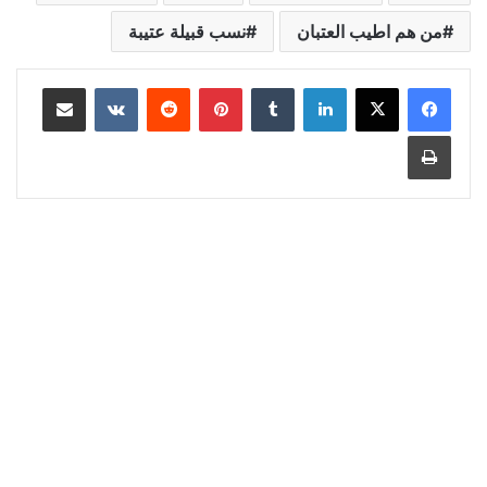
من هم اطيب العتبان
نسب قبيلة عتيبة
لينكدإن
‏Tumblr
بينتيريست
‏Reddit
‏VKontakte
مشاركة عبر البريد
طباعة