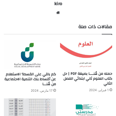
kiro
موق
ع
مقالات ذات صلة
الوي
ب
حمله من هُنــــا بصيغة PDF | حل
كم باقي على القسط؟ الاستعلام
كتاب العلوم ثاني ابتدائي الفصل
عن أقساط بنك التنمية الاجتماعية
الثاني
من هُنـــا
1 فبراير، 2024
17 مارس، 2024