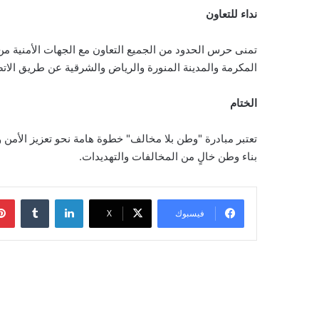
نداء للتعاون
تمنى حرس الحدود من الجميع التعاون مع الجهات الأمنية من 
المكرمة والمدينة المنورة والرياض والشرقية عن طريق الاتصال بالأرقام (911). أما في بقية مناطق المملكة، يمكن الاتصال بالأ
الختام
تعتبر مبادرة "وطن بلا مخالف" خطوة هامة نحو تعزيز الأمن و
بناء وطن خالٍ من المخالفات والتهديدات.
لينكدإن
‏Tumblr
فيسبوك
‫X