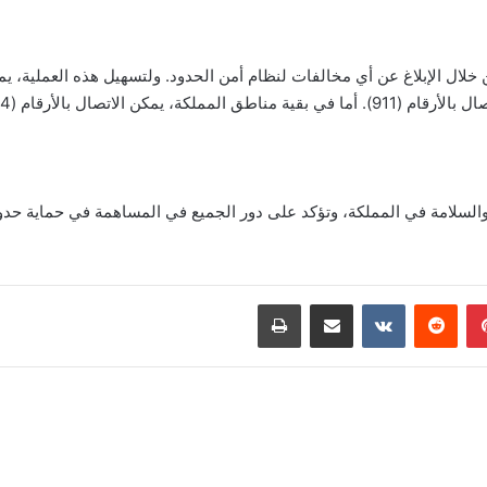
خلال الإبلاغ عن أي مخالفات لنظام أمن الحدود. ولتسهيل هذه العملية، ي
رقام (994) و (999) و (996).
السلامة في المملكة، وتؤكد على دور الجميع في المساهمة في حماية حدود ا
بينتيريست
‏Reddit
‏VKontakte
مشاركة عبر البريد
طباعة