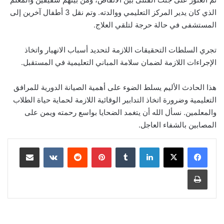
الذي كان يدير المركز التعليمي ووالدته. وتم نقل 3 أطفال آخرين إلى
المستشفى في حالة حرجة لتلقي العلاج.
تجري السلطات التحقيقات اللازمة لتحديد أسباب الانهيار واتخاذ
الإجراءات اللازمة لضمان سلامة المباني التعليمية في المستقبل.
هذا الحادث الأليم يسلط الضوء على أهمية الصيانة الدورية للمرافق
التعليمية وضرورة اتخاذ التدابير الوقائية اللازمة لحماية حياة الطلاب
والمعلمين. نسأل الله أن يتغمد الضحايا بواسع رحمته ويمن على
المصابين بالشفاء العاجل.
لينكدإن
‏Tumblr
بينتيريست
‏Reddit
‏VKontakte
مشاركة عبر البريد
طباعة