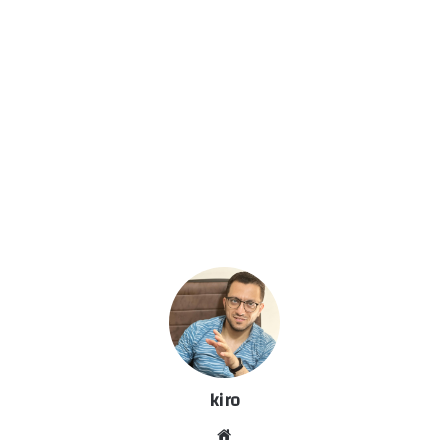
kiro
موق