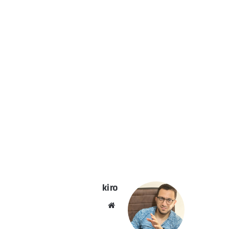
kiro
موق
ع