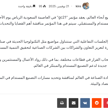
kiro
21 نوفمبر، 2025
95
دقيقة واحدة
بمشاركة أبرز الشخصيات البارزة في صناعة التصنيع من جميع أنحاء العالم، يعق
مستدام والمستقبلي. سيتم في هذا المؤتمر مناقشة أهم القضايا والتحديات
الجلسات التفاعلية التي ستتناول مواضيع مثل التكنولوجيا الحديثة في صناعة
ة لتعزيز التعاون والشراكات بين الشركات الصناعية لتحقيق التنمية المستد
 المؤتمر أكثر من 500 مشارك من أصحاب القرار في قطاعات مختلفة، بما في ذلك رواد الأعمال 
جديدة لدعم التصنيع المستدام والمبتكر في العالم.
دثًا استثنائيًا يجمع قادة الصناعة في العالم لمناقشة وتحديد مسارات التصنيع المستد
اد والبيئة.
بينتيريست
‏Reddit
‏VKontakte
مشاركة عبر البريد
طباعة