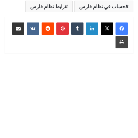
حساب في نظام فارس
رابط نظام فارس
لينكدإن
‏Tumblr
بينتيريست
‏Reddit
‏VKontakte
مشاركة عبر البريد
طباعة