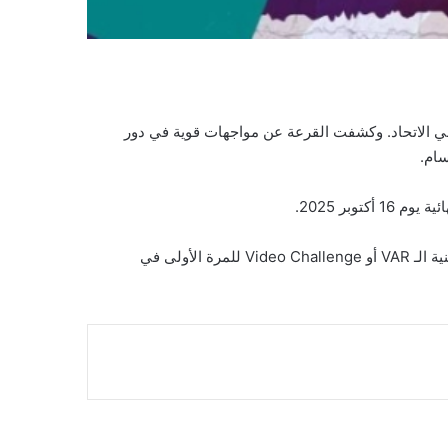
ي الاتحاد. وكشفت القرعة عن مواجهات قوية في دور
سام.
تعتبر بطولة كأس الاتحاد السعودي لكرة الطائرة واحدة من البطولات الهامة في جدول أعمال الاتحاد، حيث ستشهد هذا العام تطبيق تقنية الـ VAR أو Video Challenge للمرة الأولى في