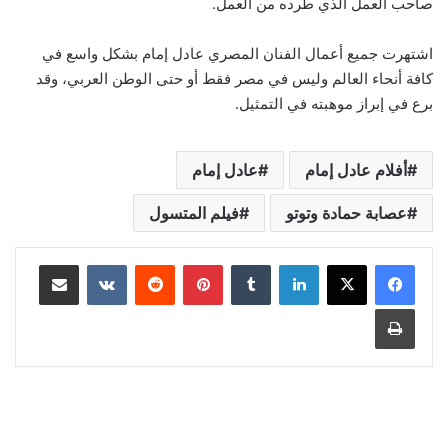
صاحب العمل الذي طرده من العمل.
اشتهرت جميع أعمال الفنان المصري عادل إمام بشكل واسع في
كافة أنحاء العالم وليس في مصر فقط أو حتى الوطن العربي، وقد
برع في إبراز موهبته في التمثيل.
أفلام عادل إمام
عادل إمام
عصابة حمادة وتوتو
فيلم المتسول
لينكدإن
‏Tumblr
بينتيريست
‏Reddit
‏VKontakte
مشاركة عبر البريد
طباعة