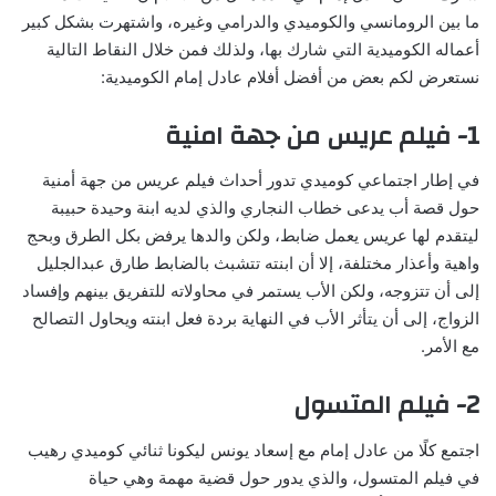
ما بين الرومانسي والكوميدي والدرامي وغيره، واشتهرت بشكل كبير
أعماله الكوميدية التي شارك بها، ولذلك فمن خلال النقاط التالية
نستعرض لكم بعض من أفضل أفلام عادل إمام الكوميدية:
1- فيلم عريس من جهة امنية
في إطار اجتماعي كوميدي تدور أحداث فيلم عريس من جهة أمنية
حول قصة أب يدعى خطاب النجاري والذي لديه ابنة وحيدة حبيبة
ليتقدم لها عريس يعمل ضابط، ولكن والدها يرفض بكل الطرق وبحج
واهية وأعذار مختلفة، إلا أن ابنته تتشبث بالضابط طارق عبدالجليل
إلى أن تتزوجه، ولكن الأب يستمر في محاولاته للتفريق بينهم وإفساد
الزواج، إلى أن يتأثر الأب في النهاية بردة فعل ابنته ويحاول التصالح
مع الأمر.
2- فيلم المتسول
اجتمع كلًا من عادل إمام مع إسعاد يونس ليكونا ثنائي كوميدي رهيب
في فيلم المتسول، والذي يدور حول قضية مهمة وهي حياة