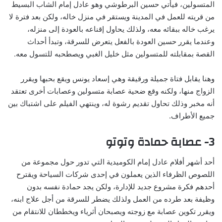
المتسولين، فيأتي حسين البرطوشي وهو عادل إمام الشاب البسيط
من قريته للعمل في المدينة ويستقر في منزل خاله، ولكن بعد فترة لا
يرغب خاله ببقائه معه، ولذلك يحاول إقناعه بالعودة إلى منزله،
وعندما يقرر حسين العودة بالفعل يتعرض للسرقة، وتبدأ أحداث
القصة بمقابلته للمتسولين مثل خليل الغبي ويصطحبه للتسول معه.
وهنا يقابل فتاة جميلة ورقيقة وهي إسعاد يونس ويقع بحبها ويقرر
الزواج منها، ولكنه وقع ضحية عصابة متسولين وعصابات أخرى تعتقد
أنه مخبر وذلك تحاول تقديم رشوة له، وينتهي الفيلم على اشتباك بين
جميع الأطراف.
3- عصابة حمادة وتوتو
أحد أشهر أفلام عادل إمام الكوميدية التي تدور حول مجموعة من
اللصوص الظرفاء الذين يعملون في إحدى شركات السياحة ويقترح
أحدهم فكرة مشروع جديد للإدارة، ولكن يجد حمادة نفسه بدون
وظيفة بعد طرده من العمل ولذلك يضطر للسرقة من أجل علاج ابنه،
ويقرر تكوين عصابة مع زوجته ويصبحان أثرياء ويخططان للانتقام من