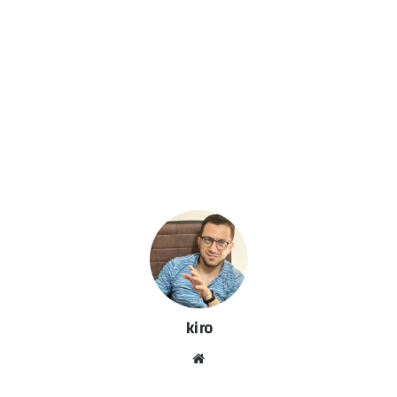
kiro
موق
ع