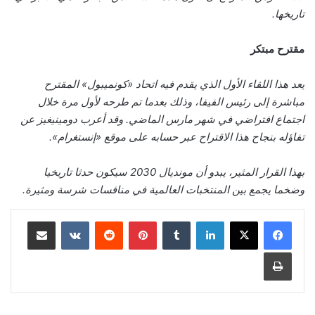
تاريخها.
مقترح مبتكر
يعد هذا اللقاء الأول الذي يقدم فيه اتحاد «كونميبول» المقترح
مباشرة إلى رئيس الفيفا، وذلك بعدما تم طرحه لأول مرة خلال
اجتماع افتراضي في شهر مارس الماضي. وقد أعرب دومينيغيز عن
تفاؤله بنجاح هذا الاقتراح عبر حسابه على موقع «إنستغرام».
بهذا القرار المثير، يبدو أن مونديال 2030 سيكون حدثا تاريخيا
وضخما يجمع بين المنتخبات العالمية في منافسات شرسة ومثيرة.
لينكدإن
‏Tumblr
بينتيريست
‏Reddit
‏VKontakte
مشاركة عبر البريد
طباعة