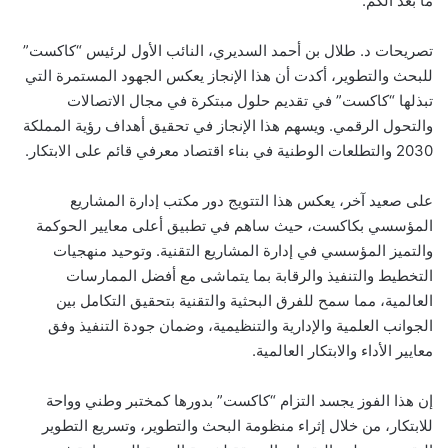
ما بعد الكم.
تصريحات د. طلال بن أحمد السديري، النائب الأول لرئيس “كاكست”
للبحث والتطوير، أكدت أن هذا الإنجاز يعكس الجهود المستمرة التي
تبذلها “كاكست” في تقديم حلول مبتكرة في مجال الاتصالات
والتحول الرقمي. ويسهم هذا الإنجاز في تحقيق أهداف رؤية المملكة
2030 والتطلعات الوطنية في بناء اقتصاد معرفي قائم على الابتكار.
على صعيد آخر، يعكس هذا التتويج دور مكتب إدارة المشاريع
المؤسسي بكاكست، حيث ساهم في تطبيق أعلى معايير الحوكمة
والتميز المؤسسي في إدارة المشاريع التقنية. وتوحيد منهجيات
التخطيط والتنفيذ والرقابة بما يتماشى مع أفضل الممارسات
العالمية، مما سمح للفرق البحثية والتقنية بتحقيق التكامل بين
الجوانب العلمية والإدارية والتنظيمية، وضمان جودة التنفيذ وفق
معايير الأداء والابتكار العالمية.
إن هذا الفوز يجسد التزام “كاكست” بدورها كمختبر وطني وواحة
للابتكار، من خلال إثراء منظومة البحث والتطوير، وتسريع التطوير