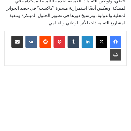
التقني، وتوطين التقنيات العميقة لخدمة التنمية المستدامة في
المملكة. ويعكس أيضًا استمرارية مسيرة “كاكست” في حصد الجوائز
المحلية والدولية، وترسيخ دورها في تطوير الحلول المبتكرة وتنفيذ
المشاريع التقنية ذات الأثر الوطني والعالمي.
لينكدإن
‏Tumblr
بينتيريست
‏Reddit
‏VKontakte
مشاركة عبر البريد
طباعة