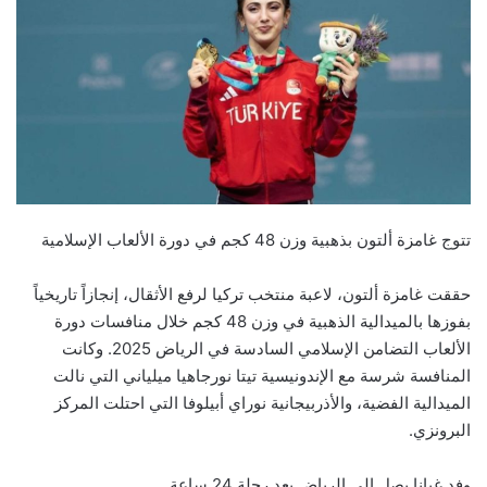
تتوج غامزة ألتون بذهبية وزن 48 كجم في دورة الألعاب الإسلامية
حققت غامزة ألتون، لاعبة منتخب تركيا لرفع الأثقال، إنجازاً تاريخياً
بفوزها بالميدالية الذهبية في وزن 48 كجم خلال منافسات دورة
الألعاب التضامن الإسلامي السادسة في الرياض 2025. وكانت
المنافسة شرسة مع الإندونيسية تيتا نورجاهيا ميلياني التي نالت
الميدالية الفضية، والأذربيجانية نوراي أبيلوفا التي احتلت المركز
البرونزي.
وفد غيانا يصل إلى الرياض بعد رحلة 24 ساعة