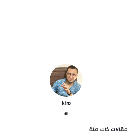
kiro
موق
ع
مقالات ذات صلة
الوي