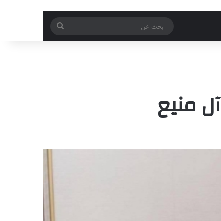
بحث
عن
آل منيع