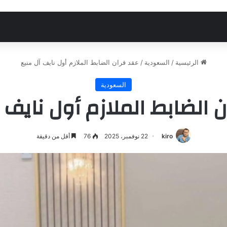
الرئيسية
/
السعودية
/
عقد قران الضابط الملازم أول نايف آل منيع
السعودية
 الضابط الملازم أول نايف 
kiro
22 نوفمبر، 2025
76
أقل من دقيقة