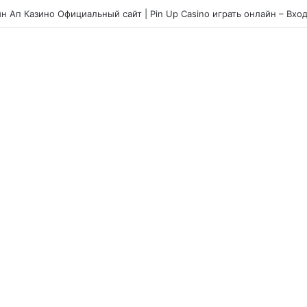
jornada com o chicken road slot e estratégias para ultrapassar os obst