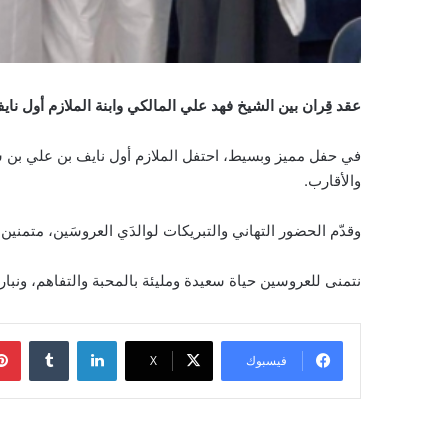
عقد قِران بين الشيخ فهد علي المالكي وابنة الملازم أول نا
في حفل مميز وبسيط، احتفل الملازم أول نايف بن علي بن سع
والأقارب.
وقدّم الحضور التهاني والتبريكات لوالدَي العروسَين، متمنين 
نتمنى للعروسين حياة سعيدة ومليئة بالمحبة والتفاهم، ونبار
لينكدإن
‏Tumblr
فيسبوك
‫X