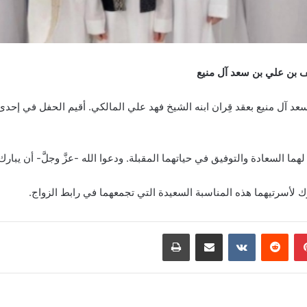
يف بن علي بن سعد آل منيع
د آل منيع بعقد قِران ابنه الشيخ فهد علي المالكي. أقيم الحفل في إحدى
لهما السعادة والتوفيق في حياتهما المقبلة. ودعوا الله -عزَّ وجلَّ- أن يبا
ك لأسرتيهما هذه المناسبة السعيدة التي تجمعهما في رابط الزواج.
بينتيريست
‏Reddit
‏VKontakte
مشاركة عبر البريد
طباعة