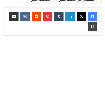
لينكدإن
‏Tumblr
بينتيريست
‏Reddit
‏VKontakte
مشاركة عبر البريد
طباعة