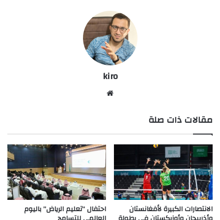
kiro
موق
ع
مقالات ذات صلة
الوي
ب
الانتصارات الكبيرة لأفغانستان
احتفال “تعليم الرياض” باليوم
وأذربيجان وأوزبكستان في بطولة
العالمي للتسامح