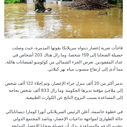
فاجأت ضربة إعصار ديتواه سريلانكا بقوتها المدمرة، حيث وصلت
حصيلة الضحايا إلى 159 شخصا، وما زال هناك 203 أشخاص في
عداد المفقودين. تعرض الجزء الشمالي من كولومبو لفيضانات هائلة،
مما أدى إلى ارتفاع منسوب مياه نهر كيلاني.
تدمر أكثر من 20 ألف منزل جراء الإعصار، وتم إجلاء 122 ألف شخص
إلى ملاجئ مؤقتة تديرها الحكومة. وما زال 833 ألف شخص بحاجة
إلى المساعدة بسبب النزوح الناتج عن الكوارث الطبيعية.
في خطوة حاسمة، أعلن الرئيس السريلانكي أنورا كومارا ديساناياكي
حالة الطوارئ لمواجهة تداعيات الإعصار، وناشد المجتمع الدولي
بتقديم الدعم والمساعدة. يذكر أن حصيلة ضحايا الإعصار السابقة