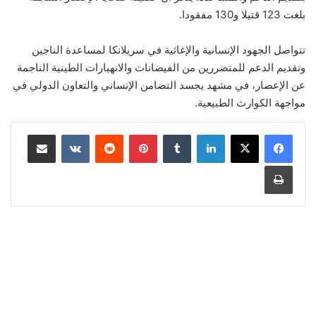
بلغت 123 قتيلا و130 مفقودا.
تتواصل الجهود الإنسانية والإغاثية في سريلانكا لمساعدة الناجين
وتقديم الدعم للمتضررين من الفيضانات والانهيارات الطينية الناجمة
عن الإعصار، في مشهد يجسد التضامن الإنساني والتعاون الدولي في
مواجهة الكوارث الطبيعية.
لينكدإن
‏Tumblr
بينتيريست
‏Reddit
‏VKontakte
مشاركة عبر البريد
طباعة