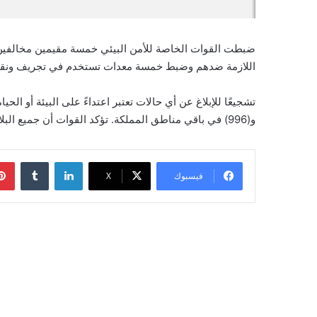
ضبطت القوات الخاصة للأمن البيئي خمسة مقيمين مخالفين لن
اللازمة ضدهم وضبط خمسة معدات تستخدم في تجريف ونقل 
و(996) في باقي مناطق المملكة. تؤكد القوات أن جميع البلاغات ستعامل بسرية تامة دون مسؤولية على المبلغ.
لينكدإن
‏Tumblr
فيسبوك
‫X