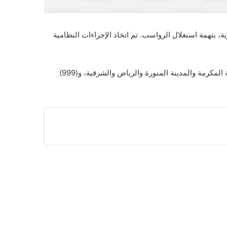
 بتهمة استغلال الرواسب. تم اتخاذ الإجراءات النظامية
تشجيعًا للإبلاغ عن أي حالات تعتبر اعتداءً على البيئة أو الحياة الفطرية، دعت القوات الجميع إلى الاتصال بالأرقام (911) في مناطق مكة المكرمة والمدينة المنورة والرياض والشرقية، و(999)