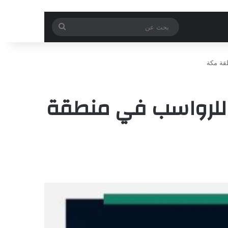
بحث
عن
روع للرواسب في منطقة