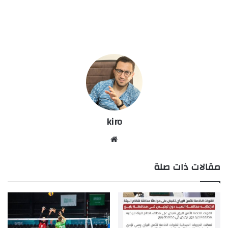
kiro
موق
ع
مقالات ذات صلة
الوي
ب