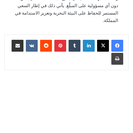
دون أي مسؤولية على المبلّغ. يأتي ذلك في إطار السعي
المستمر للحفاظ على البيئة البحرية وتعزيز الاستدامة في
المملكة.
لينكدإن
‏Tumblr
بينتيريست
‏Reddit
‏VKontakte
مشاركة عبر البريد
طباعة