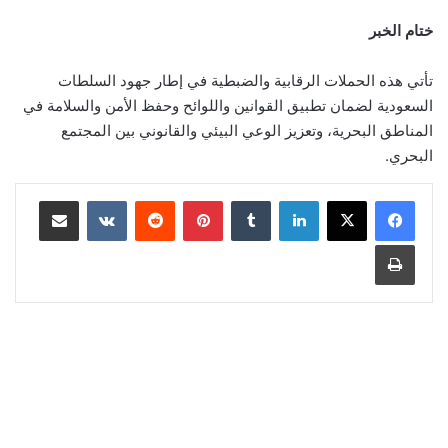
ختام الخبر
تأتي هذه الحملات الرقابية والضبطية في إطار جهود السلطات
السعودية لضمان تطبيق القوانين واللوائح وحفظ الأمن والسلامة في
المناطق البحرية، وتعزيز الوعي البيئي والقانوني بين المجتمع
البحري.
لينكدإن
‏Tumblr
بينتيريست
‏Reddit
‏VKontakte
مشاركة عبر البريد
طباعة