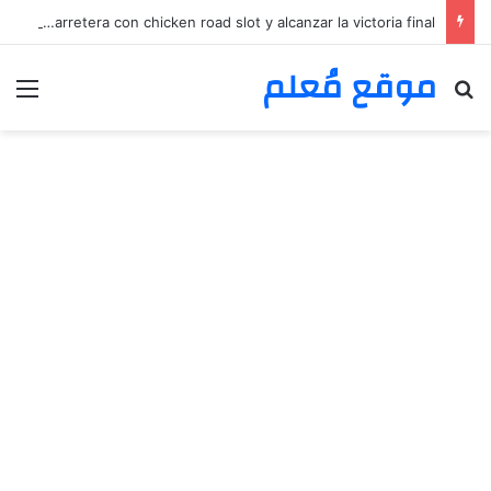
Increíble desafío cruzar la carretera con chicken road slot y alcanzar la victoria final
موقع مُعلم
بحث عن
الق