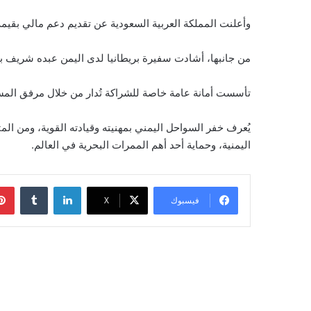
وأعلنت المملكة العربية السعودية عن تقديم دعم مالي بقيمة 4 ملايين دولار أمريكي إضافي لقوات خفر السواحل اليمنية، بهدف تعزيز قدراتها على تأمين طرق التجارة البح
من جانبها، أشادت سفيرة بريطانيا لدى اليمن عبده شريف بدع
تأسست أمانة عامة خاصة للشراكة تُدار من خلال مرفق المساعدة الفنية لليمن (TAFFY) لضمان تنسيق الدعم الدولي والوصول السليم للموارد 
يُعرف خفر السواحل اليمني بمهنيته وقيادته القوية، ومن ال
اليمنية، وحماية أحد أهم الممرات البحرية في العالم.
لينكدإن
‏Tumblr
فيسبوك
‫X