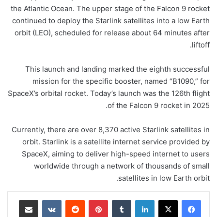
the Atlantic Ocean. The upper stage of the Falcon 9 rocket
continued to deploy the Starlink satellites into a low Earth
orbit (LEO), scheduled for release about 64 minutes after
liftoff.
This launch and landing marked the eighth successful
mission for the specific booster, named “B1090,” for
SpaceX’s orbital rocket. Today’s launch was the 126th flight
of the Falcon 9 rocket in 2025.
Currently, there are over 8,370 active Starlink satellites in
orbit. Starlink is a satellite internet service provided by
SpaceX, aiming to deliver high-speed internet to users
worldwide through a network of thousands of small
satellites in low Earth orbit.
لينكدإن
‏Tumblr
بينتيريست
‏Reddit
‏VKontakte
مشاركة عبر البريد