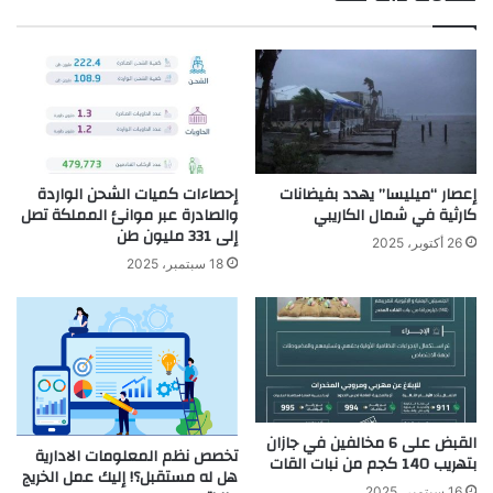
ب
إعصار “ميليسا” يهدد بفيضانات
إحصاءات كميات الشحن الواردة
كارثية في شمال الكاريبي
والصادرة عبر موانئ المملكة تصل
إلى 331 مليون طن
26 أكتوبر، 2025
18 سبتمبر، 2025
القبض على 6 مخالفين في جازان
تخصص نظم المعلومات الادارية
بتهريب 140 كجم من نبات القات
هل له مستقبل؟! إليك عمل الخريج
16 سبتمبر، 2025