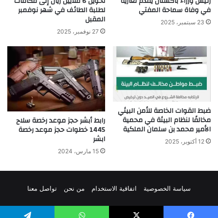
رئيس وزراء باكستان يقدم تعازيه
تحويل 6 ملايين ريال إلى مكافآت
في وفاة سماحة المفتي
لطلبة الطائف في شهر نوفمبر
المقبل
23 سبتمبر، 2025
27 نوفمبر، 2025
ضبط القوات الخاصة للأمن البيئي
مخالفًا لنظام البيئة في محمية
رابط أبشر حجز موعد رخصة سلاح
الأمير محمد بن سلمان الملكية
1445 خطوات حجز موعد رخصة
ابشر
12 أكتوبر، 2025
15 مارس، 2024
سياسة الخصوصية
اتفاقية الاستخدام
من نحن
تواصل معنا