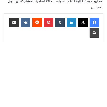
لمعايير جودة عالية لدعم السياسات الاقتصادية المشتركة بين دول
المجلس.
لينكدإن
‏Tumblr
بينتيريست
‏Reddit
‏VKontakte
مشاركة عبر البريد
طباعة