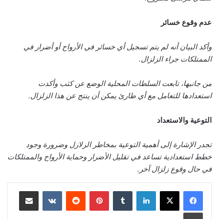
عدم وقوع خسائر
وأكد البيان أنه لم يتم تسجيل أي خسائر في الأرواح أو أضرار في
الممتلكات جراء الزلزال.
من جانبها، تابعت السلطات المحلية الوضع عن كثب وأكدت
استعدادها للتعامل مع أي طارئ يمكن أن ينتج عن هذا الزلزال.
التوعية والاستعداد
تجدر الإشارة إلى أهمية التوعية بمخاطر الزلازل وضرورة وجود
خطط استعدادية تساعد في تقليل الأضرار وحماية الأرواح والممتلكات
في حال وقوع زلزال آخر.
لينكدإن
‏Tumblr
بينتيريست
‏Reddit
‏VKontakte
مشاركة عبر البريد
طباعة