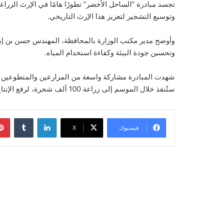
تجسد مبادرة “الساحل الأخضر” تطورًا هامًا في الإرث الزرا
وتوسيع التشجير لتعزيز هذا الإرث التاريخي.
وأوضح مدير مكتب الوزارة بالمحافظة، المهندس حسن بن إبراه
وتحسين جودة البيئة وكفاءة استخدام المياه.
شهدت المبادرة مشاركة واسعة من المزارعين والمتطوعين وال
ستُنفذ خلال الموسم إلى زراعة 100 ألف شجرة، لرفع الإنتاج وتحقيق تنوع نباتي يليق بمكانة المحافظة الزراعية.
لينكدإن
‏Tumblr
فيسبوك
‫X