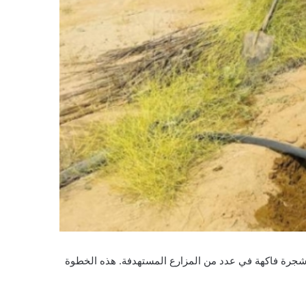
ر مكتب وزارة البيئة والمياه والزراعة بمحافظة القنفذة بإطلاق مرحلة جديدة ضمن مبادرة “الساحل الأخضر”، حيث تم زراعة 2000 شجرة فاكهة في عدد من المزارع المستهدفة. هذه الخطوة