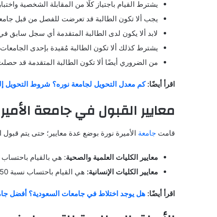
يشترط القيام باجتياز كلًا من المقابلة الشخصية واختبار
يجب ألا تكون الطالبة قد تعرضت للفصل من قبل جامعة
لابد ألا يكون لدى الطالبة المتقدمة أي سجل سابق في 
يشترط كذلك ألا تكون الطالبة مُقيدة بإحدى الجامعات 
من الضروري أيضًا ألا تكون الطالبة المتقدمة قد حص
اقرأ أيضًا:
كم معدل التحويل لجامعة نوره؟ شروط التحويل إلى
معايير القبول في جامعة الأمير
قامت
جامعة
الأميرة نورة بوضع عدة معايير؛ حتى يتم قبول ا
معايير الكليات العلمية والصحية
: هي بالقيام باحتساب نسبة 30% من معدل شهادة الثانوية العامة التراكمي + نسبة 30% من اختبارات القدرات + 
معايير الكليات الإنسانية:
هي القيام باحتساب نسبة 50% من المعدل التراكمي في شهادة الثانوية العامة + نسبة 25% من اختبارات القدرات + نسبة 25% من الاختبارات التحصيلية.
اقرأ أيضًا:
هل يوجد اختلاط في جامعات السعودية؟ أفضل جام