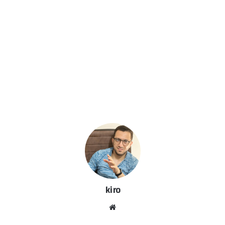
kiro
موق
ع