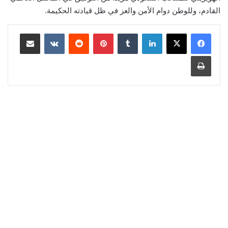
القادم، وللوطن دوام الأمن والعز في ظل قيادته الحكيمة.
لينكدإن
‏Tumblr
بينتيريست
‏Reddit
‏VKontakte
مشاركة عبر البريد
طباعة