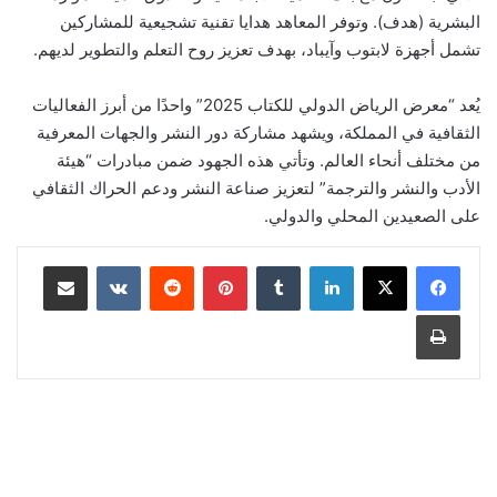
البشرية (هدف). وتوفر المعاهد هدايا تقنية تشجيعية للمشاركين
تشمل أجهزة لابتوب وآيباد، بهدف تعزيز روح التعلم والتطوير لديهم.
يُعد “معرض الرياض الدولي للكتاب 2025” واحدًا من أبرز الفعاليات
الثقافية في المملكة، ويشهد مشاركة دور النشر والجهات المعرفية
من مختلف أنحاء العالم. وتأتي هذه الجهود ضمن مبادرات “هيئة
الأدب والنشر والترجمة” لتعزيز صناعة النشر ودعم الحراك الثقافي
على الصعيدين المحلي والدولي.
لينكدإن
‏Tumblr
بينتيريست
‏Reddit
‏VKontakte
مشاركة عبر البريد
طباعة