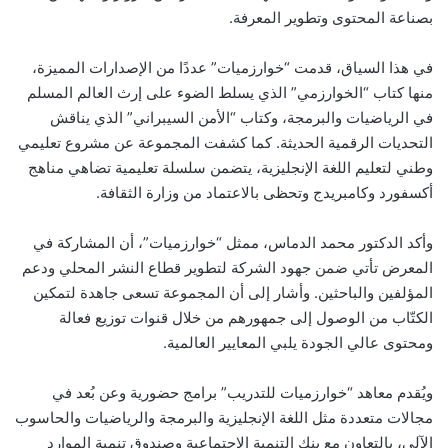
بصناعة المحتوى وتطوير المعرفة.
في هذا السياق، قدمت “خوارزميات” عددًا من الإصدارات المميزة،
منها كتاب “الخوارزمي” الذي يسلط الضوء على إرث العالم المسلم
في الرياضيات والبرمجة، وكتاب “الأمن السيبراني” الذي يناقش
التحديات الرقمية الحديثة. كما كشفت المجموعة عن مشروع تعليمي
وطني لتعليم اللغة الإنجليزية، يتضمن سلسلة تعليمية تضاهي مناهج
أكسفورد وكامبريدج وتحظى بالاعتماد من وزارة الثقافة.
وأكد الدكتور محمد الدماس، ممثل “خوارزميات”، أن المشاركة في
المعرض تأتي ضمن جهود الشركة لتطوير قطاع النشر المحلي ودعم
المؤلفين والباحثين. وأشار إلى أن المجموعة تسعى جاهدة لتمكين
الكتّاب من الوصول إلى جمهورهم من خلال قنوات توزيع فعالة
ومحتوى عالي الجودة يلبي المعايير العالمية.
ويُقدم معاهد “خوارزميات للتدريب” برامج حضورية وعن بُعد في
مجالات متعددة مثل اللغة الإنجليزية والبرمجة والرياضيات والحاسوب
الآلي، بالتعاون مع بنك التنمية الاجتماعية وصندوق تنمية الموارد