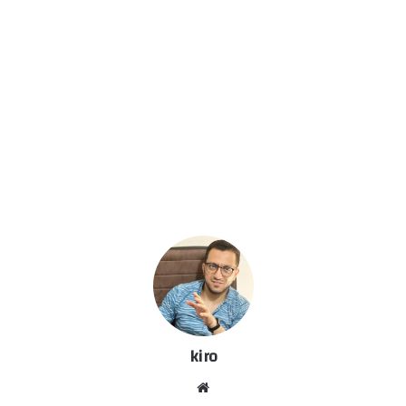
kiro
موق