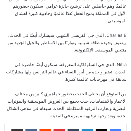
عالميًا وهم حاصلين على ترشيح جائزة غرامي. سيكون حضورهم
الأول في المملكة يمنح الحفل بُعدًا عالميًا وجاذبية كبيرة لعشاق
الموسيقى.
Charles B، الدي جي الفرنسي الشهير، سيشارك أيضًا في الحدث.
ويضيف وجوده طاقة شبابية وتوازنًا بين الأساطير والجيل الجديد من
منتجي الموسيقى الإلكترونية.
Nifra، الدي جي السلوفاكية المعروفة، ستكون أيضًا حاضرة في
الحدث. تعتبر واحدة من أبرز النساء في عالم الترانس ولها مشاركات
سابقة في مهرجانات عالمية كبيرة.
من المتوقع أن يحظى الحدث بحضور جماهيري كبير من مختلف
الأعمار والاهتمامات، حيث يجمع بين العروض الموسيقية والمؤثرات
البصرية وتجارب الترفيه المتكاملة. الحدث سيقام في ملاهي الشلال
بجدة، ويعد وجهة ترفيهية مميزة في المدينة.
لينكدإن
‏Tumblr
بينتيريست
‏Reddit
‏VKontakte
مشاركة عبر البريد