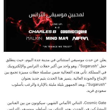
يعلن عن حدث موسيقي استثنائي في مدينة جدة اليوم، حيث ينطلق
حفل “Sugarush”، وهو واحد من أكبر حفلات الترانس والإلكترونيك
في المملكة. تأتي هذه الفعالية ضمن سلسلة حفلات مميزة تجمع بين
الإبداع والجودة العالية. يتميز هذا الحدث بثيم جديد بعنوان
“Sugarush”، ويعد الجمهور بليلة مليئة بالإثارة والرعب بأسلوب
سعودي فريد.
Cosmic Gate، الثنائي الألماني الشهير، سيكونون من بين الفنانين
المشاركين في الحدث. يعتبر الثنائي من أساطير موسيقى الترانس