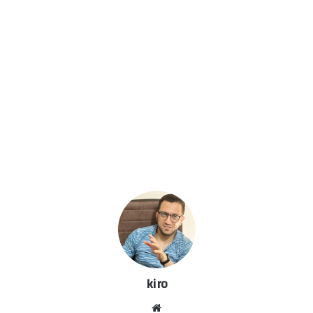
kiro
موق