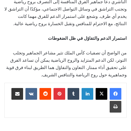
الناشري دعا جماهير الفرق المنافسة إلى التصرف بروح رياضية
وتجنب التراشق في وسائل التواصل الاجتماعي، مؤكدًا أن التراشق لا
يخدم أي طرف. وشجع على استمرار الدعم للفرق مهما كانت
النتائج، مع الاحترام للمنافس وتقبل الخسارة بروح رياضية عالية.
استمرار الدعم والتفاؤل في ظل الضغوطات
من الواضح أن تصفيات كأس الملك تثير مشاعر الجماهير وتجلب
التوتر، لكن الدعم المتزايد والروح الرياضية يمكن أن تساعد الفرق
على تحقيق أداء ممتاز. التعاون والتفاؤل هما الطريق لبناء فرق قوية
وجماهيرية حول روح الرياضة والتنافس الشريف.
لينكدإن
‏Tumblr
بينتيريست
‏Reddit
‏VKontakte
مشاركة عبر البريد
طباعة